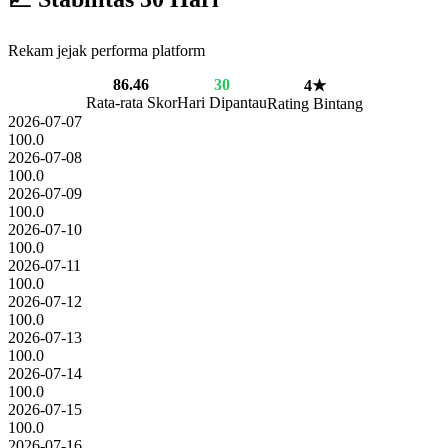
Rekam jejak performa platform
86.46
30
4★
Rata-rata Skor
Hari Dipantau
Rating Bintang
2026-07-07
100.0
2026-07-08
100.0
2026-07-09
100.0
2026-07-10
100.0
2026-07-11
100.0
2026-07-12
100.0
2026-07-13
100.0
2026-07-14
100.0
2026-07-15
100.0
2026-07-16