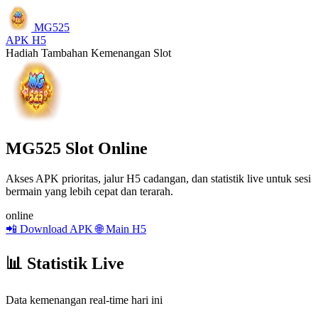
MG525
APK
H5
Hadiah Tambahan Kemenangan Slot
MG525 Slot Online
Akses APK prioritas, jalur H5 cadangan, dan statistik live untuk sesi
bermain yang lebih cepat dan terarah.
online
📲 Download APK
🌐 Main H5
📊 Statistik Live
Data kemenangan real-time hari ini