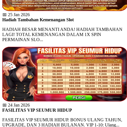
📅
25 Jan 2026
Hadiah Tambahan Kemenangan Slot
HADIAH BESAR MENANTI ANDA! HADIAH TAMBAHAN
LAGI! TOTAL KEMENANGAN DALAM 1X SPIN
PERMAINAN SLO...
📅
24 Jan 2026
FASILITAS VIP SEUMUR HIDUP
FASILITAS VIP SEUMUR HIDUP. BONUS ULANG TAHUN,
UPGRADE, DAN 3 HADIAH BULANAN. VIP 1-10: Ulang...