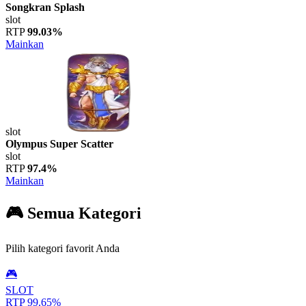
Songkran Splash
slot
RTP
99.03%
Mainkan
slot
Olympus Super Scatter
slot
RTP
97.4%
Mainkan
🎮 Semua Kategori
Pilih kategori favorit Anda
🎮
SLOT
RTP 99.65%