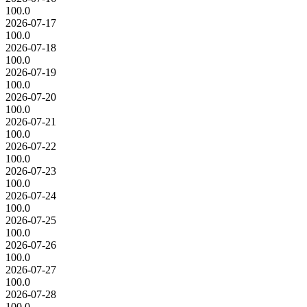
100.0
2026-07-17
100.0
2026-07-18
100.0
2026-07-19
100.0
2026-07-20
100.0
2026-07-21
100.0
2026-07-22
100.0
2026-07-23
100.0
2026-07-24
100.0
2026-07-25
100.0
2026-07-26
100.0
2026-07-27
100.0
2026-07-28
100.0