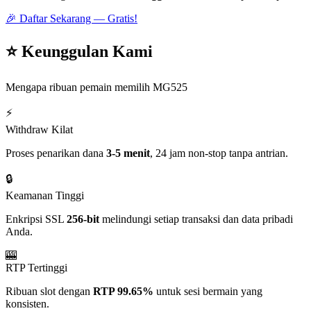
🎉 Daftar Sekarang — Gratis!
⭐ Keunggulan Kami
Mengapa ribuan pemain memilih MG525
⚡
Withdraw Kilat
Proses penarikan dana
3-5 menit
, 24 jam non-stop tanpa antrian.
🔒
Keamanan Tinggi
Enkripsi SSL
256-bit
melindungi setiap transaksi dan data pribadi
Anda.
🎰
RTP Tertinggi
Ribuan slot dengan
RTP 99.65%
untuk sesi bermain yang
konsisten.