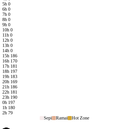
5h
0
6h
0
7h
0
8h
0
9h
0
10h
0
11h
0
12h
0
13h
0
14h
0
15h
186
16h
170
17h
181
18h
197
19h
183
20h
169
21h
186
22h
181
23h
190
0h
197
1h
180
2h
79
Sepi
Ramai
Hot Zone