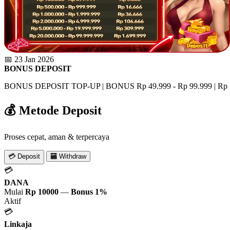
📅
23 Jan 2026
BONUS DEPOSIT
BONUS DEPOSIT TOP-UP | BONUS Rp 49.999 - Rp 99.999 | Rp 1.6
💰 Metode Deposit
Proses cepat, aman & terpercaya
💳 Deposit
🏧 Withdraw
💳
DANA
Mulai
Rp 10000
—
Bonus 1%
Aktif
💳
Linkaja