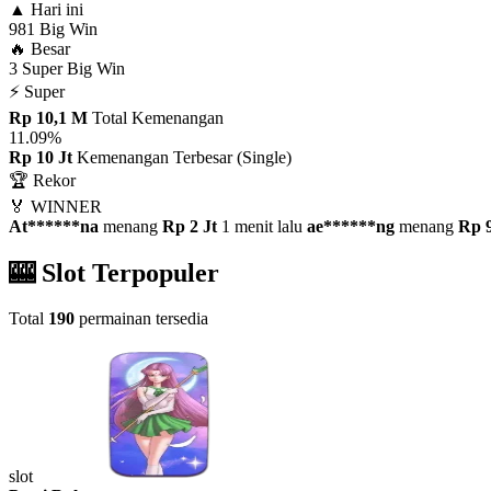
▲ Hari ini
981
Big Win
🔥 Besar
3
Super Big Win
⚡ Super
Rp 10,1 M
Total Kemenangan
11.09%
Rp 10 Jt
Kemenangan Terbesar (Single)
🏆 Rekor
🏅 WINNER
At******na
menang
Rp 2 Jt
1 menit lalu
ae******ng
menang
Rp 9
🎰 Slot Terpopuler
Total
190
permainan tersedia
slot