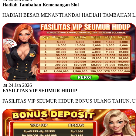
Hadiah Tambahan Kemenangan Slot
HADIAH BESAR MENANTI ANDA! HADIAH TAMBAHAN LA
📅
24 Jan 2026
FASILITAS VIP SEUMUR HIDUP
FASILITAS VIP SEUMUR HIDUP. BONUS ULANG TAHUN, UPG