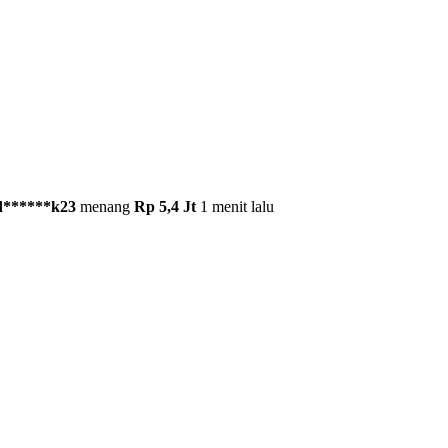
d******k23
menang
Rp 5,4 Jt
1 menit lalu