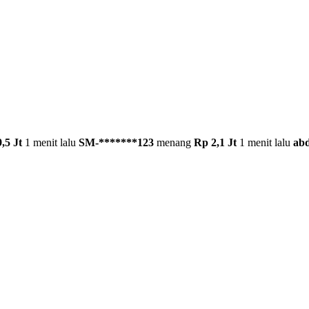
,5 Jt
1 menit lalu
SM-*******123
menang
Rp 2,1 Jt
1 menit lalu
ab