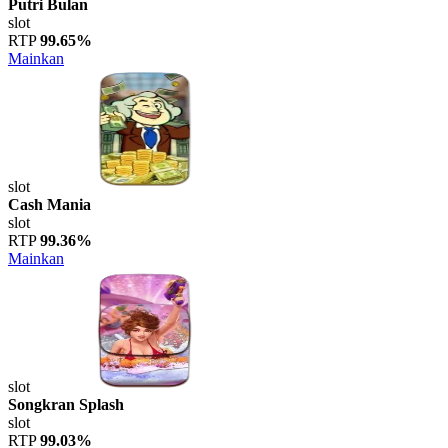
Putri Bulan
slot
RTP
99.65%
Mainkan
slot
Cash Mania
slot
RTP
99.36%
Mainkan
slot
Songkran Splash
slot
RTP
99.03%