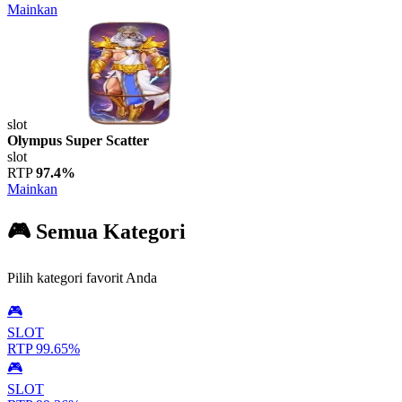
Mainkan
slot
Olympus Super Scatter
slot
RTP
97.4%
Mainkan
🎮 Semua Kategori
Pilih kategori favorit Anda
🎮
SLOT
RTP 99.65%
🎮
SLOT