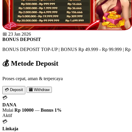
📅
23 Jan 2026
BONUS DEPOSIT
BONUS DEPOSIT TOP-UP | BONUS Rp 49.999 - Rp 99.999 | Rp 1.6
💰 Metode Deposit
Proses cepat, aman & terpercaya
💳 Deposit
🏧 Withdraw
💳
DANA
Mulai
Rp 10000
—
Bonus 1%
Aktif
💳
Linkaja