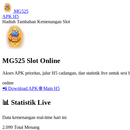
MG525
APK
H5
Hadiah Tambahan Kemenangan Slot
MG525 Slot Online
Akses APK prioritas, jalur H5 cadangan, dan statistik live untuk sesi 
online
📲 Download APK
🌐 Main H5
📊 Statistik Live
Data kemenangan real-time hari ini
2.099
Total Menang