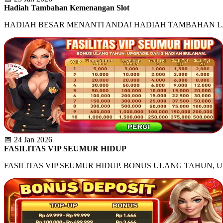
Hadiah Tambahan Kemenangan Slot
HADIAH BESAR MENANTI ANDA! HADIAH TAMBAHAN LA
📅
24 Jan 2026
FASILITAS VIP SEUMUR HIDUP
FASILITAS VIP SEUMUR HIDUP. BONUS ULANG TAHUN, UPG