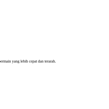
bermain yang lebih cepat dan terarah.