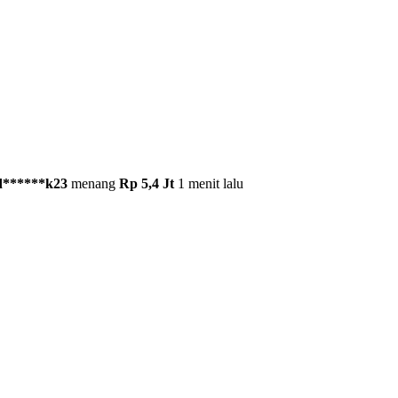
d******k23
menang
Rp 5,4 Jt
1 menit lalu