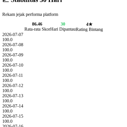
Rekam jejak performa platform
86.46
30
4★
Rata-rata Skor
Hari Dipantau
Rating Bintang
2026-07-07
100.0
2026-07-08
100.0
2026-07-09
100.0
2026-07-10
100.0
2026-07-11
100.0
2026-07-12
100.0
2026-07-13
100.0
2026-07-14
100.0
2026-07-15
100.0
2026-07-16