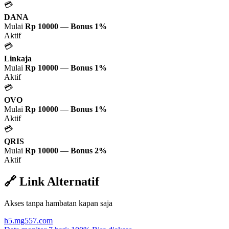
💳
DANA
Mulai
Rp 10000
—
Bonus 1%
Aktif
💳
Linkaja
Mulai
Rp 10000
—
Bonus 1%
Aktif
💳
OVO
Mulai
Rp 10000
—
Bonus 1%
Aktif
💳
QRIS
Mulai
Rp 10000
—
Bonus 2%
Aktif
🔗 Link Alternatif
Akses tanpa hambatan kapan saja
h5.mg557.com