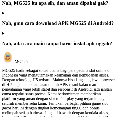
Nah, MG525 itu apa sih, dan aman dipakai gak?
Nah, gmn cara download APK MG525 di Android?
Nah, ada cara main tanpa harus instal apk nggak?
MG525
MG525 hadir sebagai solusi utama bagi para pecinta slot online di
Indonesia yang mengutamakan keamanan dan kemudahan akses.
Dengan teknologi H5 terbaru. Mainnya bisa langsung lewat browser
di HP tanpa hambatan, atau unduh APK resmi kalau mau
pengalaman yang lebih stabil dan responsif di Android, jadi jangan
cuma terpaku sama promo. Kami berkomitmen memberikan
platform yang aman dengan sistem fair play yang terjamin bagi
seluruh member setia kami. Temukan berbagai pilihan game slot
gacor hari ini dengan tingkat kemenangan tinggi dan bonus
melimpah setiap harinya. Jangan khawatir dengan kendala akses,