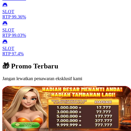
🎮
SLOT
RTP 99.36%
🎮
SLOT
RTP 99.03%
🎮
SLOT
RTP 97.4%
🎁 Promo Terbaru
Jangan lewatkan penawaran eksklusif kami