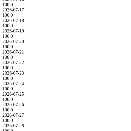
100.0
2026-07-17
100.0
2026-07-18
100.0
2026-07-19
100.0
2026-07-20
100.0
2026-07-21
100.0
2026-07-22
100.0
2026-07-23
100.0
2026-07-24
100.0
2026-07-25
100.0
2026-07-26
100.0
2026-07-27
100.0
2026-07-28
100.0