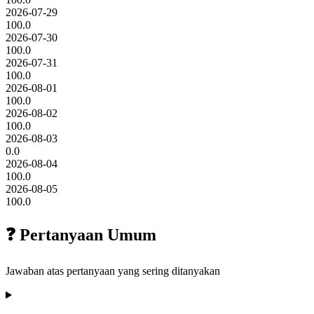
2026-07-29
100.0
2026-07-30
100.0
2026-07-31
100.0
2026-08-01
100.0
2026-08-02
100.0
2026-08-03
0.0
2026-08-04
100.0
2026-08-05
100.0
❓ Pertanyaan Umum
Jawaban atas pertanyaan yang sering ditanyakan