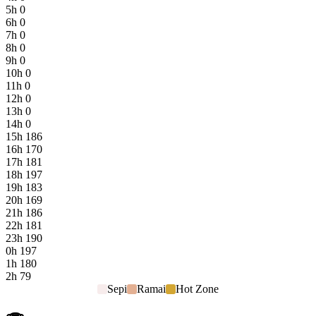
5h
0
6h
0
7h
0
8h
0
9h
0
10h
0
11h
0
12h
0
13h
0
14h
0
15h
186
16h
170
17h
181
18h
197
19h
183
20h
169
21h
186
22h
181
23h
190
0h
197
1h
180
2h
79
Sepi
Ramai
Hot Zone