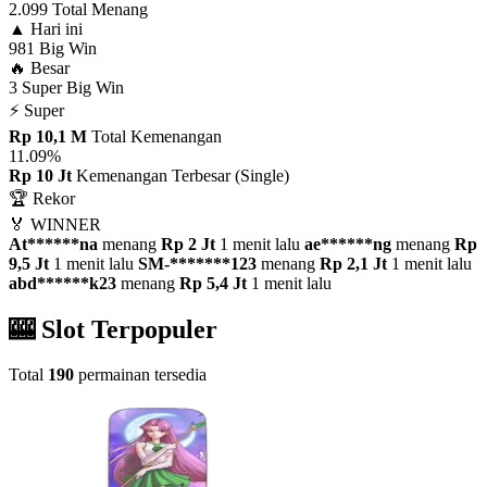
2.099
Total Menang
▲ Hari ini
981
Big Win
🔥 Besar
3
Super Big Win
⚡ Super
Rp 10,1 M
Total Kemenangan
11.09%
Rp 10 Jt
Kemenangan Terbesar (Single)
🏆 Rekor
🏅 WINNER
At******na
menang
Rp 2 Jt
1 menit lalu
ae******ng
menang
Rp
9,5 Jt
1 menit lalu
SM-*******123
menang
Rp 2,1 Jt
1 menit lalu
abd******k23
menang
Rp 5,4 Jt
1 menit lalu
🎰 Slot Terpopuler
Total
190
permainan tersedia