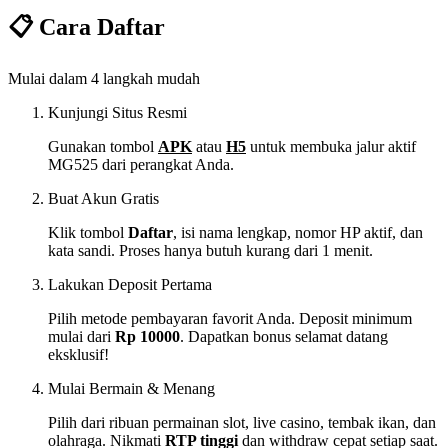
📋 Cara Daftar
Mulai dalam 4 langkah mudah
Kunjungi Situs Resmi
Gunakan tombol
APK
atau
H5
untuk membuka jalur aktif
MG525 dari perangkat Anda.
Buat Akun Gratis
Klik tombol
Daftar
, isi nama lengkap, nomor HP aktif, dan
kata sandi. Proses hanya butuh kurang dari 1 menit.
Lakukan Deposit Pertama
Pilih metode pembayaran favorit Anda. Deposit minimum
mulai dari
Rp 10000
. Dapatkan bonus selamat datang
eksklusif!
Mulai Bermain & Menang
Pilih dari ribuan permainan slot, live casino, tembak ikan, dan
olahraga. Nikmati
RTP tinggi
dan withdraw cepat setiap saat.