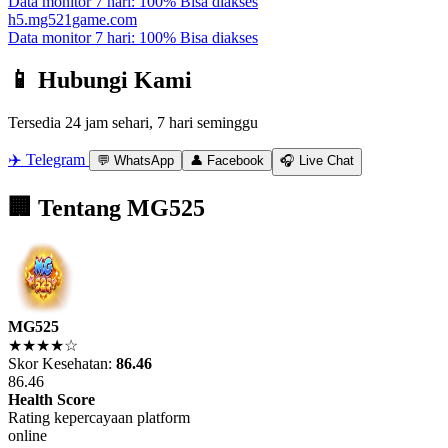
Data monitor 7 hari: 100%
Bisa diakses
h5.mg521game.com
Data monitor 7 hari: 100%
Bisa diakses
📱 Hubungi Kami
Tersedia 24 jam sehari, 7 hari seminggu
✈️
Telegram
💬
WhatsApp
👤
Facebook
🎧
Live Chat
🏢 Tentang MG525
MG525
★★★★☆
Skor Kesehatan:
86.46
86.46
Health Score
Rating kepercayaan platform
online