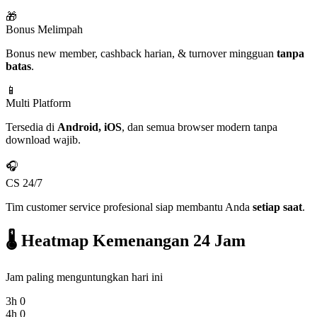
🎁
Bonus Melimpah
Bonus new member, cashback harian, & turnover mingguan
tanpa
batas
.
📱
Multi Platform
Tersedia di
Android, iOS
, dan semua browser modern tanpa
download wajib.
🎧
CS 24/7
Tim customer service profesional siap membantu Anda
setiap saat
.
🌡️ Heatmap Kemenangan 24 Jam
Jam paling menguntungkan hari ini
3h
0
4h
0