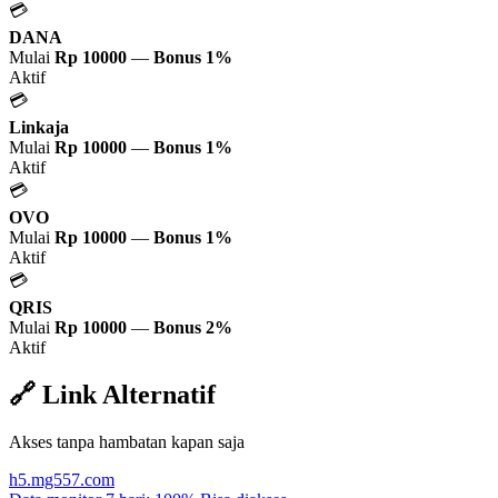
💳
DANA
Mulai
Rp 10000
—
Bonus 1%
Aktif
💳
Linkaja
Mulai
Rp 10000
—
Bonus 1%
Aktif
💳
OVO
Mulai
Rp 10000
—
Bonus 1%
Aktif
💳
QRIS
Mulai
Rp 10000
—
Bonus 2%
Aktif
🔗 Link Alternatif
Akses tanpa hambatan kapan saja
h5.mg557.com