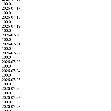
100.0
2026-07-17
100.0
2026-07-18
100.0
2026-07-19
100.0
2026-07-20
100.0
2026-07-21
100.0
2026-07-22
100.0
2026-07-23
100.0
2026-07-24
100.0
2026-07-25
100.0
2026-07-26
100.0
2026-07-27
100.0
2026-07-28
100.0