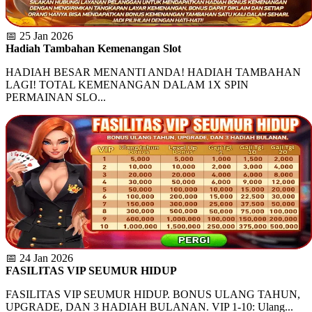
📅
25 Jan 2026
Hadiah Tambahan Kemenangan Slot
HADIAH BESAR MENANTI ANDA! HADIAH TAMBAHAN
LAGI! TOTAL KEMENANGAN DALAM 1X SPIN
PERMAINAN SLO...
📅
24 Jan 2026
FASILITAS VIP SEUMUR HIDUP
FASILITAS VIP SEUMUR HIDUP. BONUS ULANG TAHUN,
UPGRADE, DAN 3 HADIAH BULANAN. VIP 1-10: Ulang...