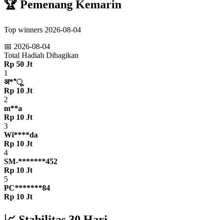
🏆 Pemenang Kemarin
Top winners 2026-08-04
📅 2026-08-04
Total Hadiah Dibagikan
Rp 50 Jt
1
अ**ू
Rp 10 Jt
2
m**a
Rp 10 Jt
3
Wi****da
Rp 10 Jt
4
SM-*******452
Rp 10 Jt
5
PC*******84
Rp 10 Jt
📈 Stabilitas 30 Hari