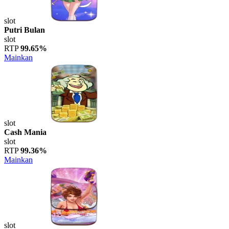
slot
Putri Bulan
slot
RTP
99.65%
Mainkan
slot
Cash Mania
slot
RTP
99.36%
Mainkan
slot