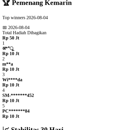
🏆 Pemenang Kemarin
Top winners 2026-08-04
📅 2026-08-04
Total Hadiah Dibagikan
Rp 50 Jt
1
अ**ू
Rp 10 Jt
2
m**a
Rp 10 Jt
3
Wi****da
Rp 10 Jt
4
SM-*******452
Rp 10 Jt
5
PC*******84
Rp 10 Jt
📈 Stabilitas 30 Hari