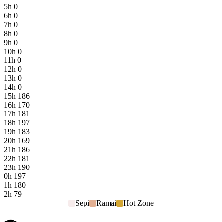
5h
0
6h
0
7h
0
8h
0
9h
0
10h
0
11h
0
12h
0
13h
0
14h
0
15h
186
16h
170
17h
181
18h
197
19h
183
20h
169
21h
186
22h
181
23h
190
0h
197
1h
180
2h
79
Sepi
Ramai
Hot Zone