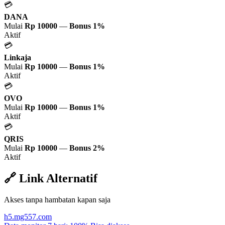
💳
DANA
Mulai
Rp 10000
—
Bonus 1%
Aktif
💳
Linkaja
Mulai
Rp 10000
—
Bonus 1%
Aktif
💳
OVO
Mulai
Rp 10000
—
Bonus 1%
Aktif
💳
QRIS
Mulai
Rp 10000
—
Bonus 2%
Aktif
🔗 Link Alternatif
Akses tanpa hambatan kapan saja
h5.mg557.com