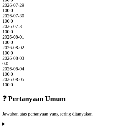
2026-07-29
100.0
2026-07-30
100.0
2026-07-31
100.0
2026-08-01
100.0
2026-08-02
100.0
2026-08-03
0.0
2026-08-04
100.0
2026-08-05
100.0
❓ Pertanyaan Umum
Jawaban atas pertanyaan yang sering ditanyakan