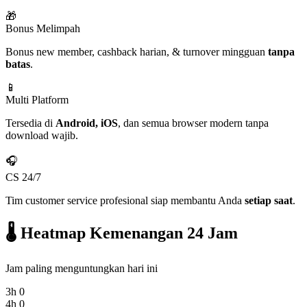
🎁
Bonus Melimpah
Bonus new member, cashback harian, & turnover mingguan
tanpa
batas
.
📱
Multi Platform
Tersedia di
Android, iOS
, dan semua browser modern tanpa
download wajib.
🎧
CS 24/7
Tim customer service profesional siap membantu Anda
setiap saat
.
🌡️ Heatmap Kemenangan 24 Jam
Jam paling menguntungkan hari ini
3h
0
4h
0