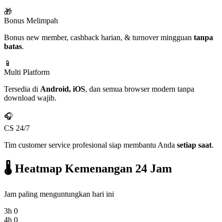
🎁
Bonus Melimpah
Bonus new member, cashback harian, & turnover mingguan
tanpa
batas
.
📱
Multi Platform
Tersedia di
Android, iOS
, dan semua browser modern tanpa
download wajib.
🎧
CS 24/7
Tim customer service profesional siap membantu Anda
setiap saat
.
🌡️ Heatmap Kemenangan 24 Jam
Jam paling menguntungkan hari ini
3h
0
4h
0