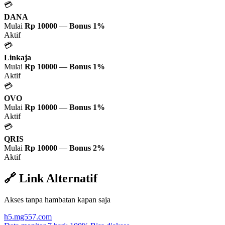
💳
DANA
Mulai
Rp 10000
—
Bonus 1%
Aktif
💳
Linkaja
Mulai
Rp 10000
—
Bonus 1%
Aktif
💳
OVO
Mulai
Rp 10000
—
Bonus 1%
Aktif
💳
QRIS
Mulai
Rp 10000
—
Bonus 2%
Aktif
🔗 Link Alternatif
Akses tanpa hambatan kapan saja
h5.mg557.com