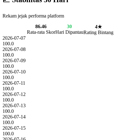
Rekam jejak performa platform
86.46
30
4★
Rata-rata Skor
Hari Dipantau
Rating Bintang
2026-07-07
100.0
2026-07-08
100.0
2026-07-09
100.0
2026-07-10
100.0
2026-07-11
100.0
2026-07-12
100.0
2026-07-13
100.0
2026-07-14
100.0
2026-07-15
100.0
2026-07-16