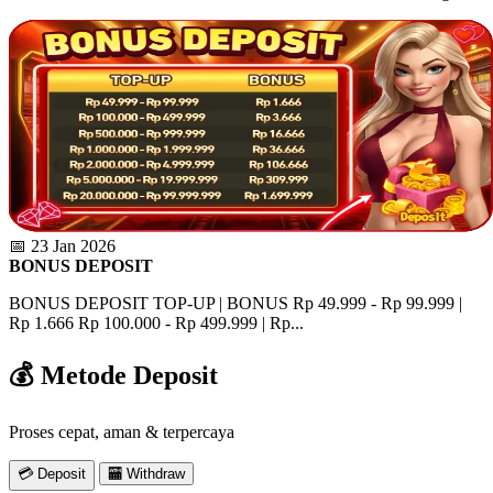
📅
23 Jan 2026
BONUS DEPOSIT
BONUS DEPOSIT TOP-UP | BONUS Rp 49.999 - Rp 99.999 |
Rp 1.666 Rp 100.000 - Rp 499.999 | Rp...
💰 Metode Deposit
Proses cepat, aman & terpercaya
💳 Deposit
🏧 Withdraw