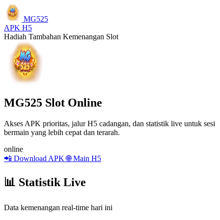
MG525
APK
H5
Hadiah Tambahan Kemenangan Slot
MG525 Slot Online
Akses APK prioritas, jalur H5 cadangan, dan statistik live untuk sesi
bermain yang lebih cepat dan terarah.
online
📲 Download APK
🌐 Main H5
📊 Statistik Live
Data kemenangan real-time hari ini