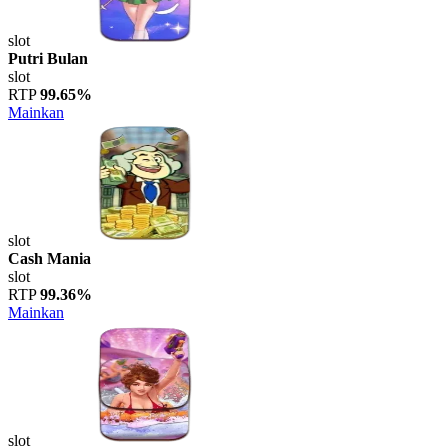
slot
Putri Bulan
slot
RTP
99.65%
Mainkan
slot
Cash Mania
slot
RTP
99.36%
Mainkan
slot