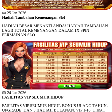
📅
25 Jan 2026
Hadiah Tambahan Kemenangan Slot
HADIAH BESAR MENANTI ANDA! HADIAH TAMBAHAN
LAGI! TOTAL KEMENANGAN DALAM 1X SPIN
PERMAINAN SLO...
📅
24 Jan 2026
FASILITAS VIP SEUMUR HIDUP
FASILITAS VIP SEUMUR HIDUP. BONUS ULANG TAHUN,
UPGRADE, DAN 3 HADIAH BULANAN. VIP 1-10: Ulang...