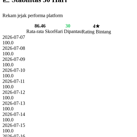
Rekam jejak performa platform
86.46
30
4★
Rata-rata Skor
Hari Dipantau
Rating Bintang
2026-07-07
100.0
2026-07-08
100.0
2026-07-09
100.0
2026-07-10
100.0
2026-07-11
100.0
2026-07-12
100.0
2026-07-13
100.0
2026-07-14
100.0
2026-07-15
100.0
2026-07-16