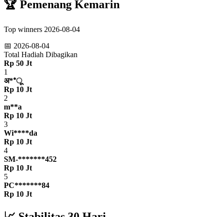
🏆 Pemenang Kemarin
Top winners 2026-08-04
📅 2026-08-04
Total Hadiah Dibagikan
Rp 50 Jt
1
अ**ू
Rp 10 Jt
2
m**a
Rp 10 Jt
3
Wi****da
Rp 10 Jt
4
SM-*******452
Rp 10 Jt
5
PC*******84
Rp 10 Jt
📈 Stabilitas 30 Hari