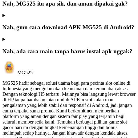
Nah, MG525 itu apa sih, dan aman dipakai gak?
Nah, gmn cara download APK MG525 di Android?
Nah, ada cara main tanpa harus instal apk nggak?
MG525
MG525 hadir sebagai solusi utama bagi para pecinta slot online di
Indonesia yang mengutamakan keamanan dan kemudahan akses.
Dengan teknologi H5 terbaru. Mainnya bisa langsung lewat browser
di HP tanpa hambatan, atau unduh APK resmi kalau mau
pengalaman yang lebih stabil dan responsif di Android, jadi jangan
cuma terpaku sama promo. Kami berkomitmen memberikan
platform yang aman dengan sistem fair play yang terjamin bagi
seluruh member setia kami. Temukan berbagai pilihan game slot
gacor hari ini dengan tingkat kemenangan tinggi dan bonus
melimpah setiap harinya. Jangan khawatir dengan kendala akses,