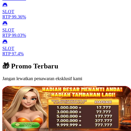
🎮
SLOT
RTP 99.36%
🎮
SLOT
RTP 99.03%
🎮
SLOT
RTP 97.4%
🎁 Promo Terbaru
Jangan lewatkan penawaran eksklusif kami