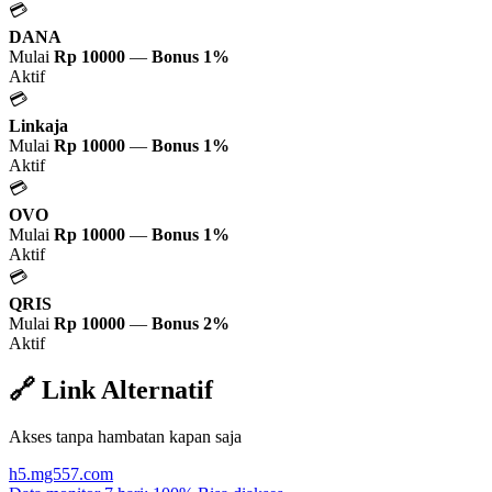
💳
DANA
Mulai
Rp 10000
—
Bonus 1%
Aktif
💳
Linkaja
Mulai
Rp 10000
—
Bonus 1%
Aktif
💳
OVO
Mulai
Rp 10000
—
Bonus 1%
Aktif
💳
QRIS
Mulai
Rp 10000
—
Bonus 2%
Aktif
🔗 Link Alternatif
Akses tanpa hambatan kapan saja
h5.mg557.com