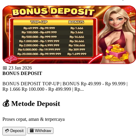
📅
23 Jan 2026
BONUS DEPOSIT
BONUS DEPOSIT TOP-UP | BONUS Rp 49.999 - Rp 99.999 |
Rp 1.666 Rp 100.000 - Rp 499.999 | Rp...
💰 Metode Deposit
Proses cepat, aman & terpercaya
💳 Deposit
🏧 Withdraw